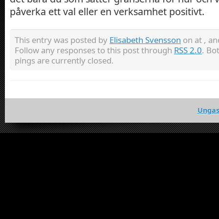
påverka ett val eller en verksamhet positivt.
This entry was posted by
Elisabeth Svensson
on at , an
Follow any responses to this post through
RSS 2.0
. Bo
pings are currently closed.
Ungas