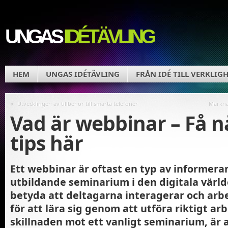
UNGAS
IDÉTÄVLING
HEM
UNGAS IDÉTÄVLING
FRÅN IDÉ TILL VERKLIG
«
Utvecklingen av tillbehör till smarta telefoner
Marknad
Vad är webbinar – Få n
tips här
Ett webbinar är oftast en typ av informera
utbildande seminarium i den digitala värld
betyda att deltagarna interagerar och arb
för att lära sig genom att utföra riktigt ar
skillnaden mot ett vanligt seminarium, är a