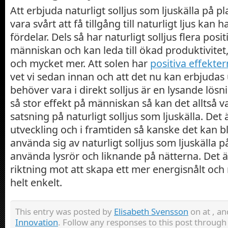
Att erbjuda naturligt solljus som ljuskälla på p
vara svårt att få tillgång till naturligt ljus kan h
fördelar. Dels så har naturligt solljus flera posi
människan och kan leda till ökad produktivitet
och mycket mer. Att solen har
positiva effekte
vet vi sedan innan och att det nu kan erbjudas
behöver vara i direkt solljus är en lysande lösn
så stor effekt på människan så kan det alltså v
satsning på naturligt solljus som ljuskälla. Det 
utveckling och i framtiden så kanske det kan bl
använda sig av naturligt solljus som ljuskälla 
använda lysrör och liknande på nätterna. Det är 
riktning mot att skapa ett mer energisnålt och
helt enkelt.
This entry was posted by
Elisabeth Svensson
on at , an
Innovation
. Follow any responses to this post throug